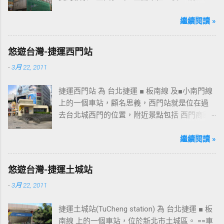
面更發現多了個"桃花園"的字樣，所以猜測未來
桃園的民眾又有一個聚餐旅遊的好去處囉!!但今
繼續閱讀 »
日路過2013年10月5日時並未開始營運，自由趴
趴走將持續為讀者們追蹤其動態消息，請各位
悠遊台灣-捷運西門站
開始期待開幕日的來臨吧！ 南華飯店施工中現
-
3月 22, 2011
場及新名稱
捷運西門站 為 台北捷運 ■ 板南線 及■小南門線
上的一個車站，顧名思義，西門站就是位在過
去台北城西門的位置，附近景點包括 西門商圈
、 紅樓 等，是台北市早期發展的商圈之一。 下
圖中的六號出口，因位處 西門商圈 之入口，成
繼續閱讀 »
為西門站中最多人使用的出口，也經常被當作
等候的標的物，也是是最容易堵塞的出口。 捷
悠遊台灣-捷運土城站
運西門站六號出口&西門町商圈 板南線上車站 [
-
3月 22, 2011
永寧站 ] - [ 土城站 ] - [ 海山站 ] - [ 亞東醫院站
] - [ 府中站 ] - [ 板橋站 ] - [ 新埔站 ] - [ 江子翠
捷運土城站(TuCheng station) 為 台北捷運 ■ 板
站 ] - [ 龍山寺站 ] - [ 西門站 ] - [ 台北車站 ] - [
南線 上的一個車站，位於新北市土城區。 ==車
善導寺站 ] - [ 忠孝新生站 ] - [ 忠孝復興站 ] - [