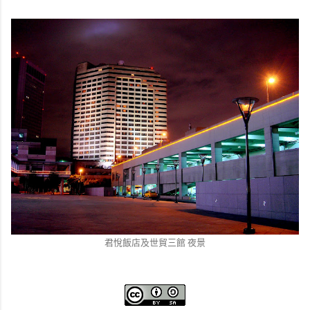
君悅飯店及世貿三館 夜景